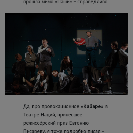
прошла мимо «Паши» – справедливо.
Да, про провокационное
«Кабаре»
в
Театре Наций, принёсшее
режиссёрский приз Евгению
Писареву, я тоже подробно писал –