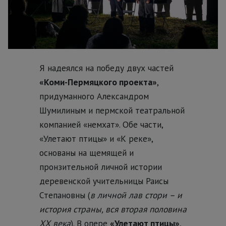
Я надеялся на победу двух частей
«Коми-Пермяцкого проекта»
,
придуманного Александром
Шумилиным и пермской театральной
компанией «немхат». Обе части,
«Улетают птицы» и «К реке»,
основаны на щемящей и
пронзительной личной истории
деревенской учительницы Раисы
Степановны (
в личной лав стори – и
история страны, вся вторая половина
ХХ века
). В опере
«Улетают птицы»
,