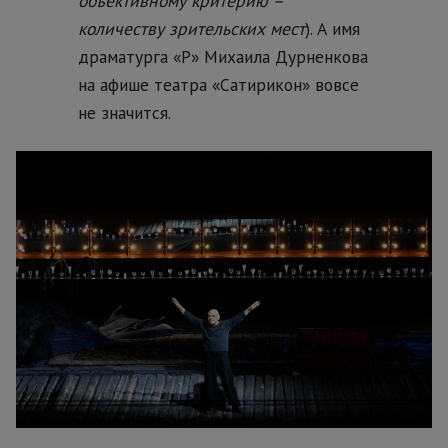
объективному критерию –
количеству зрительских мест
). А имя
драматурга «Р» Михаила Дурненкова
на афише театра «Сатирикон» вовсе
не значится.