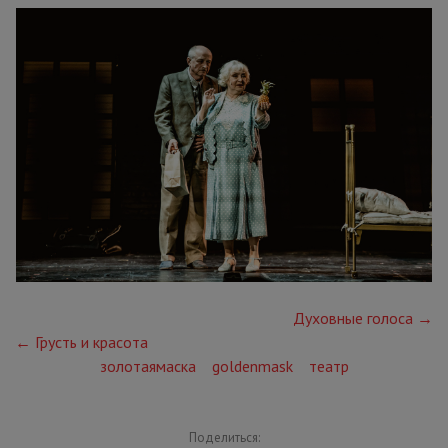
Духовные голоса →
← Грусть и красота
золотаямаска
goldenmask
театр
Поделиться: