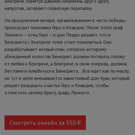
Беатриче, памятуя давнюю неприязнь друг к другу,
напротив, затевают словесную перепалку.
На праздничном вечере, организованном в честь победы,
происходит помолвка Геро и Клавдио. После этого граф
Леонато – отец Геро – и дон Педро решают, что и
Бенедикту с Беатриче тоже стоит пожениться. Они
разрабатывают хитрый план, согласно которому
убежденный холостяк Бенедикт должен потерять голову
от любви к Беатриче, а Беатриче, в свою очередь, должна
без памяти влюбиться в Бенедикта… Все идет как по маслу,
но тут в дело вмешивается завистливый дон Хуан, который
решает разрушить счастье Геро и Клавдио, чтобы
отомстить своему брату, графу Леонато.
Смотреть онлайн за 550 ₽