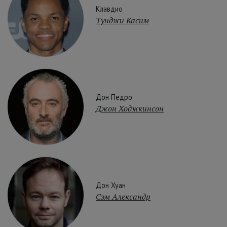
Клавдио
Тунджи Касим
Дон Педро
Джон Ходжкинсон
Дон Хуан
Сэм Александр