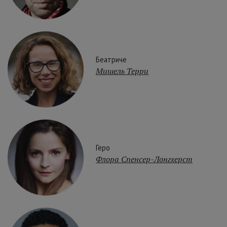
Беатриче
Мишель Терри
Геро
Флора Спенсер-Лонгхерст