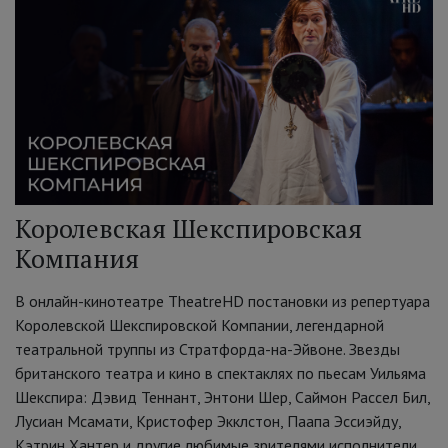
Королевская Шекспировская
Компания
В онлайн-кинотеатре TheatreHD постановки из репертуара
Королевской Шекспировской Компании, легендарной
театральной труппы из Стратфорда-на-Эйвоне. Звезды
британского театра и кино в спектаклях по пьесам Уильяма
Шекспира: Дэвид Теннант, Энтони Шер, Саймон Рассел Бил,
Лусиан Мсамати, Кристофер Экклстон, Паапа Эссиэйду,
Кэтрин Хантер и другие любимые зрителями исполнители.