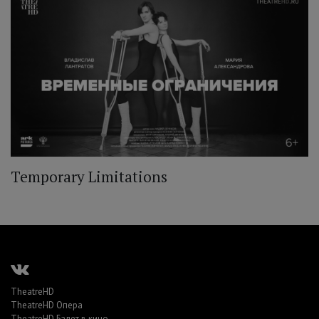
Temporary Limitations
TheatreHD
TheatreHD Опера
TheatreHD Балет в кино