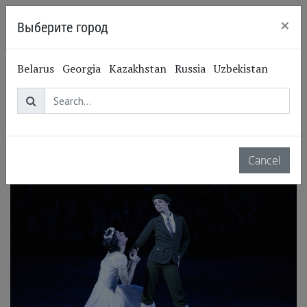
×
Выберите город
Kyiv
Maria Aleksandrova
Belarus
Georgia
Kazakhstan
Russia
Uzbekistan
Мария Александрова
Ballet dancer
Performances
Cancel